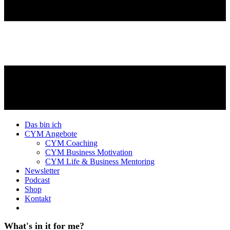
Das bin ich
CYM Angebote
CYM Coaching
CYM Business Motivation
CYM Life & Business Mentoring
Newsletter
Podcast
Shop
Kontakt
What's in it for me?