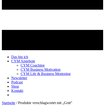
Das bin ich
CYM Angebote
CYM Coaching
CYM Business Motivation
CYM Life & Business Mentoring
Newsletter
Podcast
Shop
Kontakt
Startseite
/ Produkte verschlagwortet mit „Gott“