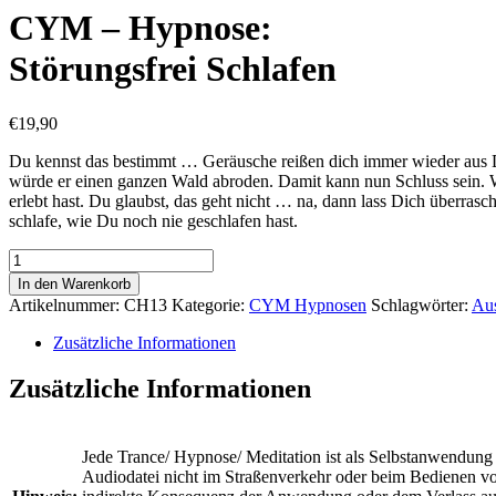
CYM – Hypnose:
Störungsfrei Schlafen
€
19,90
Du kennst das bestimmt … Geräusche reißen dich immer wieder aus D
würde er einen ganzen Wald abroden. Damit kann nun Schluss sein. Wi
erlebt hast. Du glaubst, das geht nicht … na, dann lass Dich überrasc
schlafe, wie Du noch nie geschlafen hast.
CYM
-
In den Warenkorb
Hypnose:Störungsfrei
Artikelnummer:
CH13
Kategorie:
CYM Hypnosen
Schlagwörter:
Aus
Schlafen
Menge
Zusätzliche Informationen
Zusätzliche Informationen
Jede Trance/ Hypnose/ Meditation ist als Selbstanwendung 
Audiodatei nicht im Straßenverkehr oder beim Bedienen von