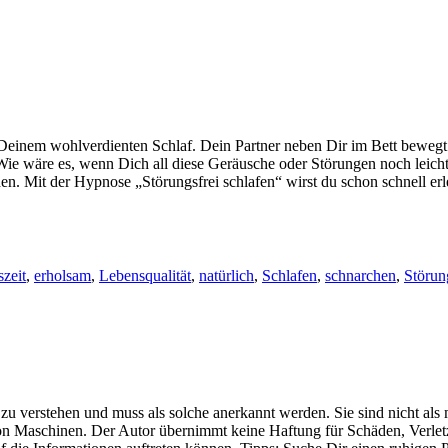
einem wohlverdienten Schlaf. Dein Partner neben Dir im Bett bewegt 
e wäre es, wenn Dich all diese Geräusche oder Störungen noch leichter
hen. Mit der Hypnose „Störungsfrei schlafen“ wirst du schon schnell er
zeit
,
erholsam
,
Lebensqualität
,
natürlich
,
Schlafen
,
schnarchen
,
Störun
zu verstehen und muss als solche anerkannt werden. Sie sind nicht als 
 Maschinen. Der Autor übernimmt keine Haftung für Schäden, Verletzun