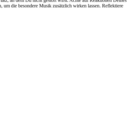
atz, an dem Du nicht gestört wirst. Achte auf Reaktionen Deines
, um die besondere Musik zusätzlich wirken lassen. Reflektiere