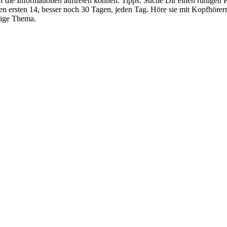
ie Informationen auftreten können. Tipps: Suche Dir einen ruhigen Pl
n ersten 14, besser noch 30 Tagen, jeden Tag. Höre sie mit Kopfhörern
lige Thema.