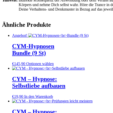
Hinweis:
indirekte Konsequenz der Anwendung oder dem Verlass auf d
Körpers und nehme Dich selbst wahr. Höre die Trance in de
Deine Verhaltens- und Denkmuster in Bezug auf das jewei
Ähnliche Produkte
Angebot!
CYM-Hypnosen
Bundle (9 St)
€145,90
Optionen wählen
CYM – Hypnose:
Selbstliebe aufbauen
€
19,90
In den Warenkorb
CYM – Hypnose: