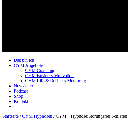
Das bin ich
CYM Angebote
CYM Coaching
CYM Business Motivation
CYM Life & Business Mentoring
Newsletter
Podcast
Shop
Kontakt
Startseite
/
CYM Hypnosen
/ CYM – Hypnose:Störungsfrei Schlafen